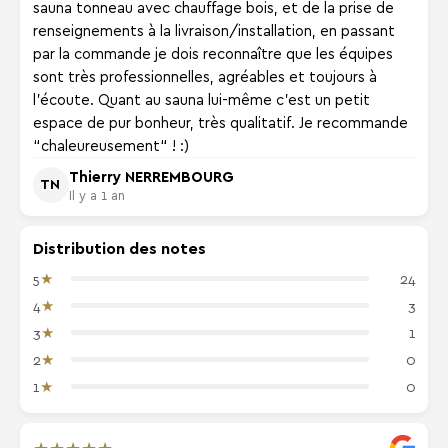
sauna tonneau avec chauffage bois, et de la prise de
renseignements à la livraison/installation, en passant
par la commande je dois reconnaître que les équipes
sont très professionnelles, agréables et toujours à
l'écoute. Quant au sauna lui-même c'est un petit
espace de pur bonheur, très qualitatif. Je recommande
“chaleureusement“ ! :)
Thierry NERREMBOURG
TN
Il y a 1 an
Distribution des notes
★
5
24
★
4
3
★
3
1
★
2
0
★
1
0
★
★
★
★
★