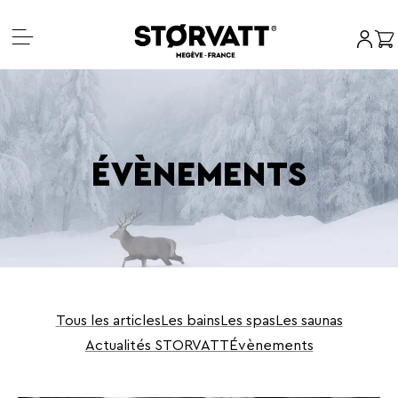
Mon c
Pan
Aller
au
contenu
ÉVÈNEMENTS
Tous les articles
Les bains
Les spas
Les saunas
Actualités STORVATT
Évènements