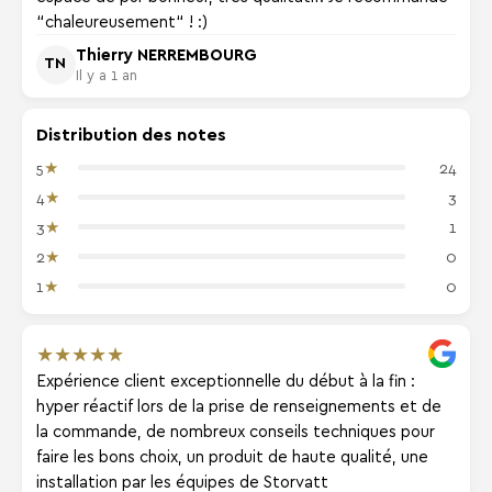
“chaleureusement“ ! :)
Thierry NERREMBOURG
TN
Il y a 1 an
Distribution des notes
★
5
24
★
4
3
★
3
1
★
2
0
★
1
0
★
★
★
★
★
Expérience client exceptionnelle du début à la fin :
hyper réactif lors de la prise de renseignements et de
la commande, de nombreux conseils techniques pour
faire les bons choix, un produit de haute qualité, une
installation par les équipes de Storvatt