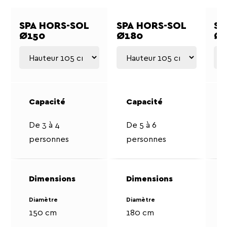
SPA HORS-SOL
SPA HORS-SOL
SP
Ø150
Ø180
Ø2
De 3 à 4
De 5 à 6
personnes
personnes
Diamètre
Diamètre
150 cm
180 cm