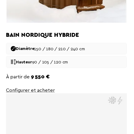
BAIN NORDIQUE HYBRIDE
150 / 180 / 210 / 240 cm
Diamètre
90 / 105 / 120 cm
Hauteur
Prix
À partir de
9 550 €
Configurer et acheter