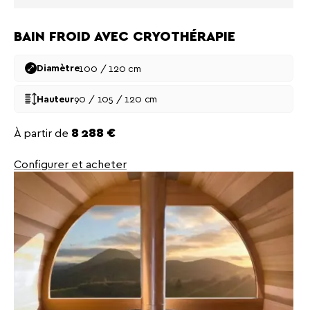
BAIN FROID AVEC CRYOTHÉRAPIE
100 / 120 cm
Diamètre
90 / 105 / 120 cm
Hauteur
Prix
À partir de
8 288 €
Configurer et acheter