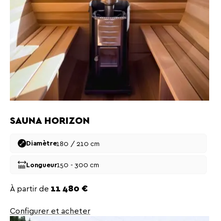
SAUNA HORIZON
180 / 210 cm
Diamètre
150 - 300 cm
Longueur
Prix
À partir de
11 480 €
Configurer et acheter