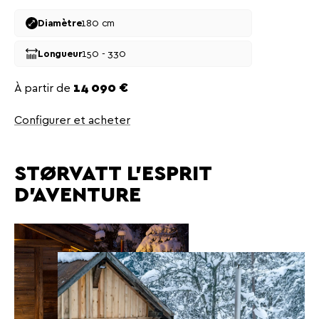
180 cm
Diamètre
150 - 330
Longueur
Prix
À partir de
14 090 €
Configurer et acheter
STØRVATT L’ESPRIT
D’AVENTURE