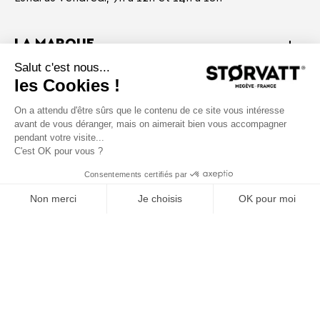
LA MARQUE
SERVICE CLIENT
À PROPOS
Retrouvez-nous sur les réseaux sociaux
Retou
en
haut
© 2026 Størvatt
Fabricant de Spa, Bain & Sauna nordique français Haut de
Gamme