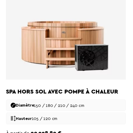
SPA HORS SOL AVEC POMPE À CHALEUR
150 / 180 / 210 / 240 cm
Diamètre
105 / 120 cm
Hauteur
Prix
À partir de