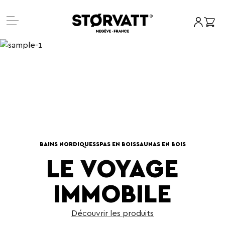
Mon co
Panie
Aller
au
contenu
BAINS NORDIQUES
SPAS EN BOIS
SAUNAS EN BOIS
LE VOYAGE
IMMOBILE
Découvrir les produits