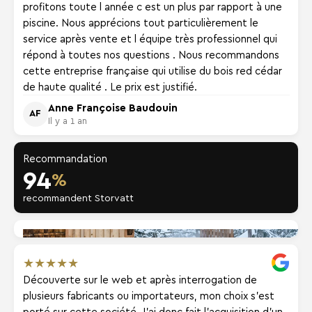
profitons toute l année c est un plus par rapport à une
piscine. Nous apprécions tout particulièrement le
service après vente et l équipe très professionnel qui
répond à toutes nos questions . Nous recommandons
cette entreprise française qui utilise du bois red cédar
de haute qualité . Le prix est justifié.
Anne Françoise Baudouin
AF
Il y a 1 an
Recommandation
94
%
recommandent Storvatt
★
★
★
★
★
Découverte sur le web et après interrogation de
plusieurs fabricants ou importateurs, mon choix s'est
porté sur cette société. J'ai donc fait l'acquisition d'un